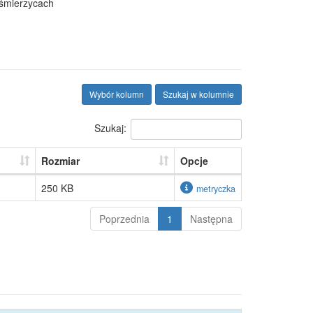
yśmierzycach
Wybór kolumn
Szukaj w kolumnie
Szukaj:
Rozmiar
Opcje
250 KB
metryczka
Poprzednia
1
Następna