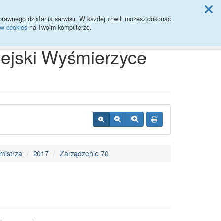
ji Rady Miasta
prawnego działania serwisu. W każdej chwili możesz dokonać
ów cookies
na Twoim komputerze.
Przycisk wyszukaj duży
Szukaj
iejski Wyśmierzyce
mistrza
2017
Zarządzenie 70