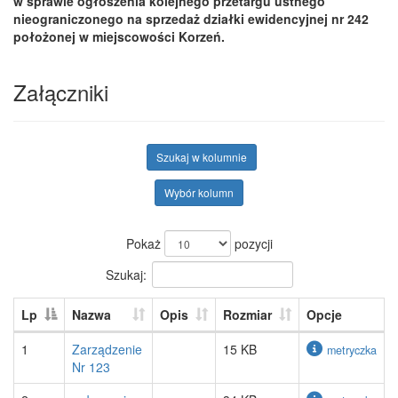
w sprawie ogłoszenia kolejnego przetargu ustnego
nieograniczonego na sprzedaż działki ewidencyjnej nr 242
położonej w miejscowości Korzeń.
Załączniki
Szukaj w kolumnie
Wybór kolumn
Pokaż
pozycji
Szukaj:
Lp
Nazwa
Opis
Rozmiar
Opcje
1
Zarządzenie
15 KB
metryczka
Nr 123