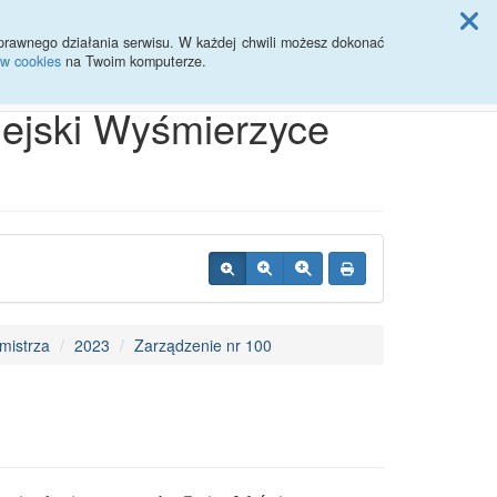
ji Rady Miasta
prawnego działania serwisu. W każdej chwili możesz dokonać
ów cookies
na Twoim komputerze.
Przycisk wyszukaj duży
Szukaj
iejski Wyśmierzyce
mistrza
2023
Zarządzenie nr 100