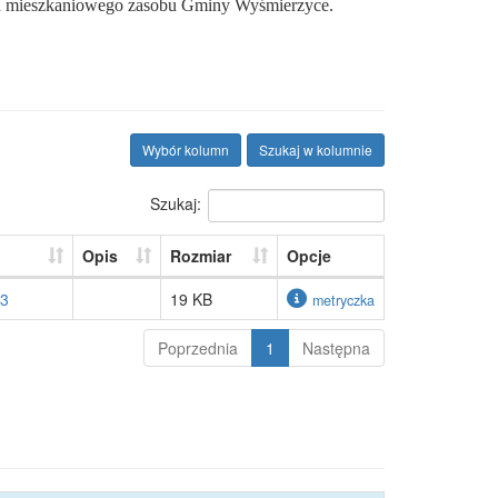
ład mieszkaniowego zasobu Gminy Wyśmierzyce.
Wybór kolumn
Szukaj w kolumnie
Szukaj:
Opis
Rozmiar
Opcje
23
19 KB
metryczka
Poprzednia
1
Następna