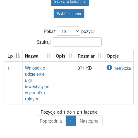
Szukaj w kolumnie
Wybór kolumn
Pokaż
pozycji
Szukaj:
Lp
Nazwa
Opis
Rozmiar
Opcje
1
Wniosek o
871 KB
metryczka
udzielenie
ulgi
inwestycyjnej
w podatku
rolnym
Pozycje od 1 do 1 z 1 łącznie
Poprzednia
1
Następna