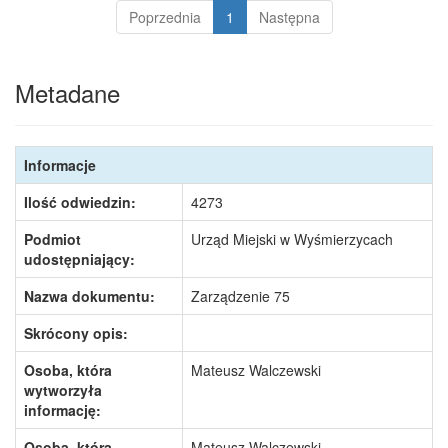
Poprzednia
1
Następna
Metadane
Informacje
Ilość odwiedzin:
4273
Podmiot
Urząd Miejski w Wyśmierzycach
udostępniający:
Nazwa dokumentu:
Zarządzenie 75
Skrócony opis:
Osoba, która
Mateusz Walczewski
wytworzyła
informację:
Osoba, która
Mateusz Walczewski