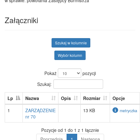
w sprawie: powołania Zastępcy Burmistrza
Załączniki
Szukaj w kolumnie
Wybór kolumn
Pokaż
pozycji
Szukaj:
Lp
Nazwa
Opis
Rozmiar
Opcje
1
ZARZĄDZENIE
13 KB
metryczka
nr 70
Pozycje od 1 do 1 z 1 łącznie
Poprzednia
1
Następna