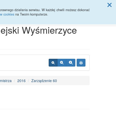
ji Rady Miasta
prawnego działania serwisu. W każdej chwili możesz dokonać
ów cookies
na Twoim komputerze.
Przycisk wyszukaj duży
Szukaj
iejski Wyśmierzyce
mistrza
2016
Zarządzenie 60