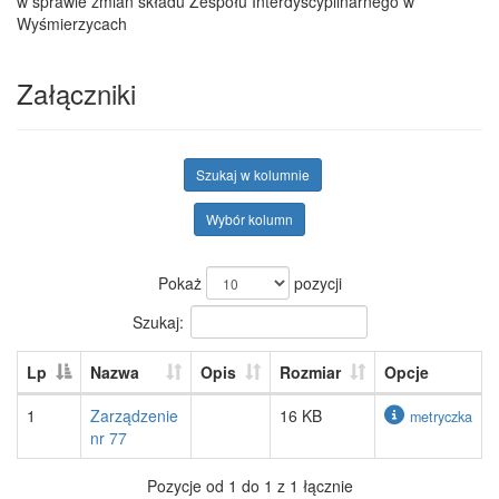
w sprawie zmian składu Zespołu Interdyscyplinarnego w
Wyśmierzycach
Załączniki
Szukaj w kolumnie
Wybór kolumn
Pokaż
pozycji
Szukaj:
Lp
Nazwa
Opis
Rozmiar
Opcje
1
Zarządzenie
16 KB
metryczka
nr 77
Pozycje od 1 do 1 z 1 łącznie