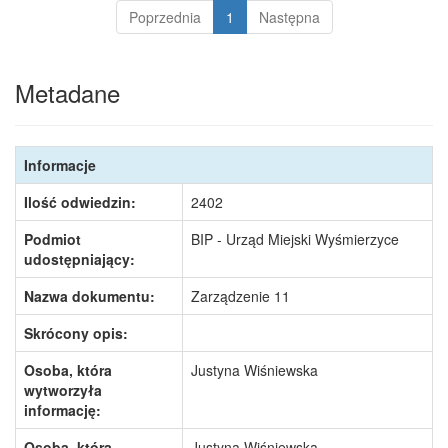
Poprzednia
1
Następna
Metadane
Informacje
Ilość odwiedzin:
2402
Podmiot
BIP - Urząd Miejski Wyśmierzyce
udostępniający:
Nazwa dokumentu:
Zarządzenie 11
Skrócony opis:
Osoba, która
Justyna Wiśniewska
wytworzyła
informację:
Osoba, która
Justyna Wiśniewska