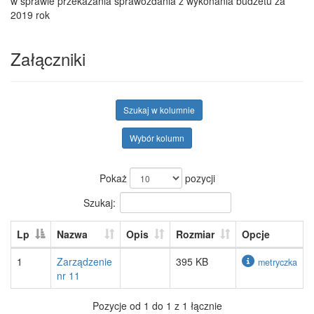
w sprawie przekazania sprawozdania z wykonania budżetu za
2019 rok
Załączniki
Szukaj w kolumnie
Wybór kolumn
Pokaż
pozycji
Szukaj:
Lp
Nazwa
Opis
Rozmiar
Opcje
1
Zarządzenie
395 KB
metryczka
nr 11
Pozycje od 1 do 1 z 1 łącznie