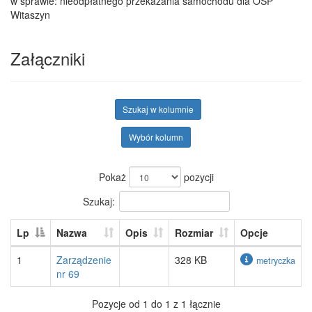
w sprawie: nieodpłatnego przekazania samochodu dla OSP
Witaszyn
Załączniki
Szukaj w kolumnie
Wybór kolumn
Pokaż
pozycji
Szukaj:
Lp
Nazwa
Opis
Rozmiar
Opcje
1
Zarządzenie
328 KB
metryczka
nr 69
Pozycje od 1 do 1 z 1 łącznie