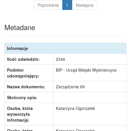
Poprzednia
1
Następna
Metadane
Informacje
Ilość odwiedzin:
2346
Podmiot
BIP - Urząd Miejski Wyśmierzyce
udostępniający:
Nazwa dokumentu:
Zarządzenie 69
Skrócony opis:
Osoba, która
Katarzyna Ogorzałek
wytworzyła
informację:
Osoba, która
Katarzyna Ogorzałek