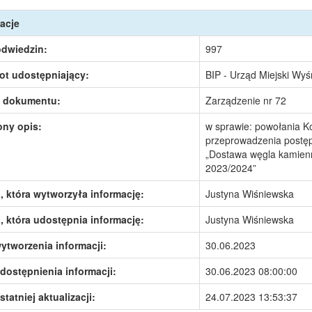
acje
odwiedzin:
997
ot udostępniający:
BIP - Urząd Miejski Wy
 dokumentu:
Zarządzenie nr 72
ony opis:
w sprawie: powołania Ko
przeprowadzenia postęp
„Dostawa węgla kamienn
2023/2024”
 która wytworzyła informację:
Justyna Wiśniewska
 która udostępnia informację:
Justyna Wiśniewska
ytworzenia informacji:
30.06.2023
dostępnienia informacji:
30.06.2023 08:00:00
statniej aktualizacji:
24.07.2023 13:53:37