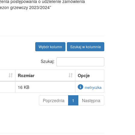
dzenia postępowania o udzielenie zamówienia
sezon grzewczy 2023/2024”
Wybór kolumn
Szukaj w kolumnie
Szukaj:
Rozmiar
Opcje
16 KB
metryczka
Poprzednia
1
Następna