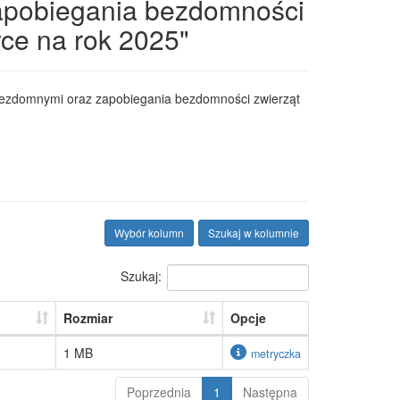
apobiegania bezdomności
ce na rok 2025"
 bezdomnymi oraz zapobiegania bezdomności zwierząt
Wybór kolumn
Szukaj w kolumnie
Szukaj:
Rozmiar
Opcje
1 MB
metryczka
Poprzednia
1
Następna