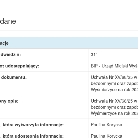
dane
acje
odwiedzin:
311
ot udostępniający:
BIP - Urząd Miejski Wy
 dokumentu:
Uchwała Nr XV/68/25 w s
bezdomnymi oraz zapobi
Wyśmierzyce na rok 20
ony opis:
Uchwała Nr XV/68/25 w s
bezdomnymi oraz zapobi
Wyśmierzyce na rok 20
 która wytworzyła informację:
Paulina Korycka
 która udostępnia informację:
Paulina Korycka