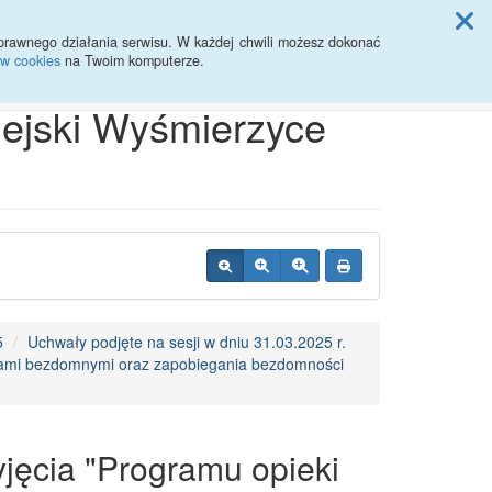
ji Rady Miasta
prawnego działania serwisu. W każdej chwili możesz dokonać
ów cookies
na Twoim komputerze.
Przycisk wyszukaj duży
Szukaj
iejski Wyśmierzyce
5
Uchwały podjęte na sesji w dniu 31.03.2025 r.
ętami bezdomnymi oraz zapobiegania bezdomności
jęcia "Programu opieki