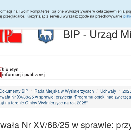
Archiwum
Statystyki
Sprawy do załatwienia
Transmisja Ses
informacji na Twoim komputerze. Są one wykorzystywane w celu zapewnienia po
ej przeglądarce. Korzystając z serwisu wyrażasz zgodę na przechowywanie
plik
BIP - Urząd M
Dokumenty BIP
Rada Miejska w Wyśmierzycach
Uchwały
202
hwała Nr XV/68/25 w sprawie: przyjęcia "Programu opieki nad zwierz
ząt na terenie Gminy Wyśmierzyce na rok 2025"
wała Nr XV/68/25 w sprawie: przy