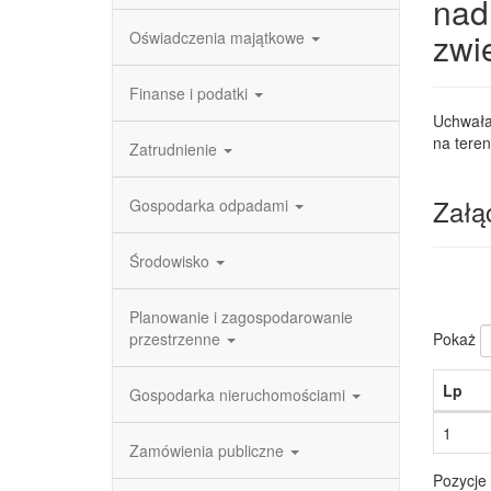
nad
zwi
Oświadczenia majątkowe
Finanse i podatki
Uchwała
na tere
Zatrudnienie
Załąc
Gospodarka odpadami
Środowisko
Planowanie i zagospodarowanie
Pokaż
przestrzenne
Lp
Gospodarka nieruchomościami
1
Zamówienia publiczne
Pozycje 