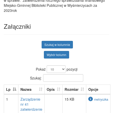
w sprawie: zatwierdzenia rocznego sprawozdania finansowego
Miejsko-Gminnej Biblioteki Publicznej w Wyśmierzycach za
2023rok
Załączniki
Szukaj w kolumnie
Wybór kolumn
Pokaż
pozycji
Szukaj:
Lp
Nazwa
Opis
Rozmiar
Opcje
1
Zarządzenie
15 KB
metryczka
nr 41
zatwierdzenie