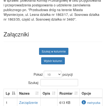
w sprawie: powołania Komisji Przetargowej w celu przygotowania
i przeprowadzenia postępowania o udzielenie zamówienia
publicznego pn. "Przebudowa dróg na terenie Miasta
Wysmierzyce, ul. Lesna działka nr 1863/17, ul. Sosnowa dzialka
nr 1863/35, część ul. Sosnowej działka nr 3460".
Załączniki
Szukaj w kolumnie
Wybór kolumn
Pokaż
pozycji
Szukaj:
Lp
Nazwa
Opis
Rozmiar
Opcje
1
Zarządzenie
613 KB
metryczka