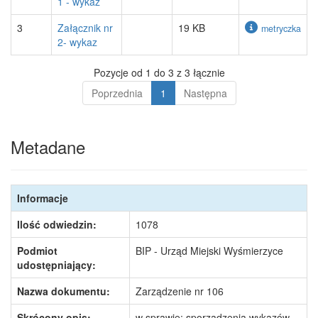
1 - wykaz
3
Załącznik nr
19 KB
metryczka
2- wykaz
Pozycje od 1 do 3 z 3 łącznie
Poprzednia
1
Następna
Metadane
Informacje
Ilość odwiedzin:
1078
Podmiot
BIP - Urząd Miejski Wyśmierzyce
udostępniający:
Nazwa dokumentu:
Zarządzenie nr 106
Skrócony opis:
w sprawie: sporządzenia wykazów