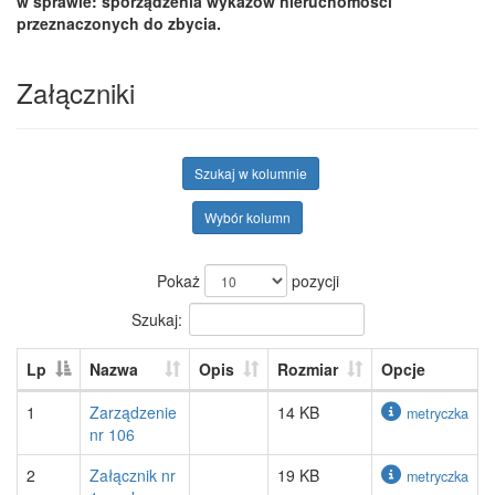
w sprawie: sporządzenia wykazów nieruchomości
przeznaczonych do zbycia.
Załączniki
Szukaj w kolumnie
Wybór kolumn
Pokaż
pozycji
Szukaj:
Lp
Nazwa
Opis
Rozmiar
Opcje
1
Zarządzenie
14 KB
metryczka
nr 106
2
Załącznik nr
19 KB
metryczka