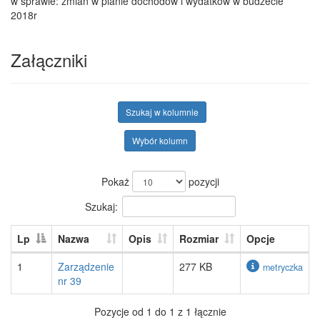
w sprawie: zmian w planie dochodów i wydatków w budżecie
2018r
Załączniki
Szukaj w kolumnie
Wybór kolumn
Pokaż
pozycji
Szukaj:
Lp
Nazwa
Opis
Rozmiar
Opcje
1
Zarządzenie
277 KB
metryczka
nr 39
Pozycje od 1 do 1 z 1 łącznie