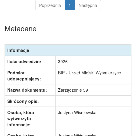
Poprzednia
1
Następna
Metadane
Informacje
Ilość odwiedzin:
3926
Podmiot
BIP - Urząd Miejski Wyśmierzyce
udostępniający:
Nazwa dokumentu:
Zarządzenie 39
Skrócony opis:
Osoba, która
Justyna Wiśniewska
wytworzyła
informację:
Osoba, która
Justyna Wiśniewska