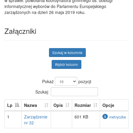
w sprawie: powołania koordynatora gminnego ds. obsługi
informatycznej wyborów do Parlamentu Europejskiego
zarządzonych na dzień 26 maja 2019 roku.
Załączniki
Szukaj w kolumnie
Wybór kolumn
Pokaż
pozycji
Szukaj:
Lp
Nazwa
Opis
Rozmiar
Opcje
1
Zarządzenie
601 KB
metryczka
nr 32