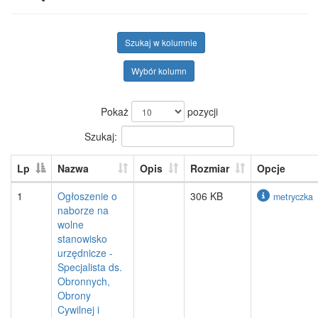
Szukaj w kolumnie
Wybór kolumn
Pokaż
pozycji
Szukaj:
Lp
Nazwa
Opis
Rozmiar
Opcje
1
Ogłoszenie o
306 KB
metryczka
naborze na
wolne
stanowisko
urzędnicze -
Specjalista ds.
Obronnych,
Obrony
Cywilnej i