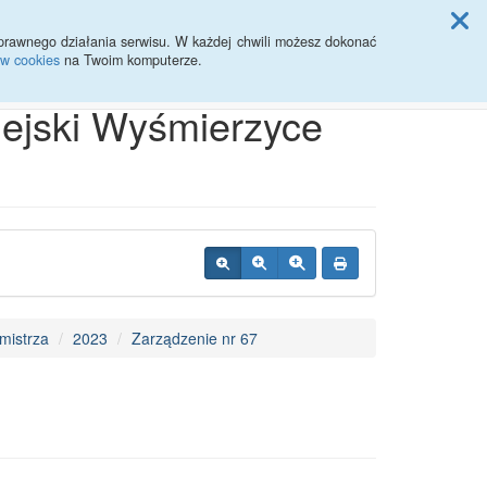
ji Rady Miasta
prawnego działania serwisu. W każdej chwili możesz dokonać
ów cookies
na Twoim komputerze.
Przycisk wyszukaj duży
Szukaj
iejski Wyśmierzyce
mistrza
2023
Zarządzenie nr 67