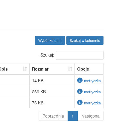
Wybór kolumn
Szukaj w kolumnie
Szukaj:
Opis
Rozmiar
Opcje
14 KB
metryczka
266 KB
metryczka
76 KB
metryczka
Poprzednia
1
Następna