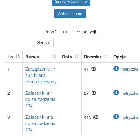
Szukaj w kolumnie
Wybór kolumn
Pokaż
pozycji
Szukaj:
Lp
Nazwa
Opis
Rozmiar
Opcje
1
Zarządzenie nr
41 KB
metryczka
134 bilans
skonsolidowany
2
Załacznik nr 1
27 KB
metryczka
do zarządzenia
134
3
Załacznik nr 2
415 KB
metryczka
do zarządzenia
134