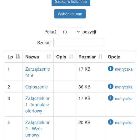
Szukaj w kolumnie
Wybór kolumn
Pokaż
pozycji
Szukaj:
Lp
Nazwa
Opis
Rozmiar
Opcje
1
Zarządzenie
17 KB
metryczka
nr 9
2
Ogłoszenie
36 KB
metryczka
3
Załącznik nr
17 KB
metryczka
1 -formularz
ofertowy
4
Załącznik nr
20 KB
metryczka
2 - Wzór
umowy