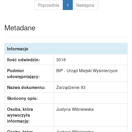
Poprzednia
1
Następna
Metadane
Informacje
Ilość odwiedzin:
3018
Podmiot
BIP - Urząd Miejski Wyśmierzyce
udostępniający:
Nazwa dokumentu:
Zarządzenie 93
Skrócony opis:
Osoba, która
Justyna Wiśniewska
wytworzyła
informację:
Osoba, która
Justyna Wiśniewska