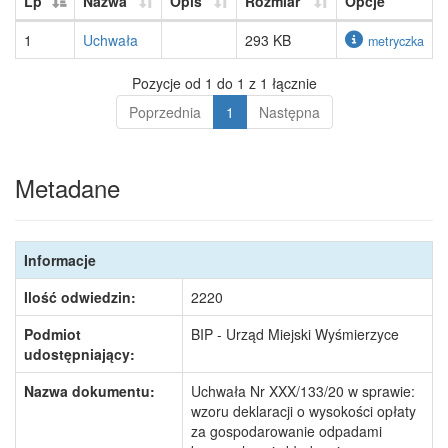
Lp
Nazwa
Opis
Rozmiar
Opcje
1
Uchwała
293 KB
metryczka
Pozycje od 1 do 1 z 1 łącznie
Poprzednia
1
Następna
Metadane
Informacje
Ilość odwiedzin:
2220
Podmiot
BIP - Urząd Miejski Wyśmierzyce
udostępniający:
Nazwa dokumentu:
Uchwała Nr XXX/133/20 w sprawie:
wzoru deklaracji o wysokości opłaty
za gospodarowanie odpadami