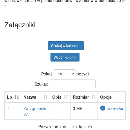
w sprawie: zmian w planie dochodow i wydatków w budżecie 2019
r
Załączniki
Szukaj w kolumnie
Wybór kolumn
Pokaż
pozycji
Szukaj:
Lp
Nazwa
Opis
Rozmiar
Opcje
1
Zarządzenie
3 MB
metryczka
87
Pozycje od 1 do 1 z 1 łącznie