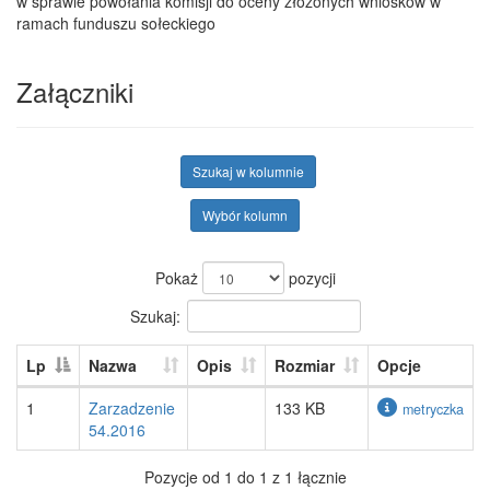
w sprawie powołania komisji do oceny złożonych wniosków w
ramach funduszu sołeckiego
Załączniki
Szukaj w kolumnie
Wybór kolumn
Pokaż
pozycji
Szukaj:
Lp
Nazwa
Opis
Rozmiar
Opcje
1
Zarzadzenie
133 KB
metryczka
54.2016
Pozycje od 1 do 1 z 1 łącznie