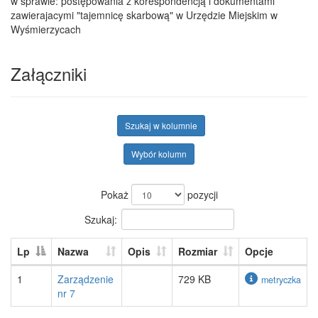
w sprawie: postępowania z korespondencją i dokumentami
zawierajacymi "tajemnicę skarbową" w Urzędzie Miejskim w
Wyśmierzycach
Załączniki
Szukaj w kolumnie
Wybór kolumn
Pokaż
pozycji
Szukaj:
Lp
Nazwa
Opis
Rozmiar
Opcje
1
Zarządzenie
729 KB
metryczka
nr 7