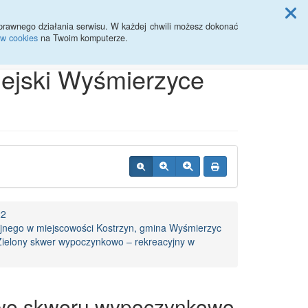
ji Rady Miasta
prawnego działania serwisu. W każdej chwili możesz dokonać
ów cookies
na Twoim komputerze.
Przycisk wyszukaj duży
Szukaj
iejski Wyśmierzyce
22
nego w miejscowości Kostrzyn, gmina Wyśmierzyc
,,Zielony skwer wypoczynkowo – rekreacyjny w
wę skweru wypoczynkowo