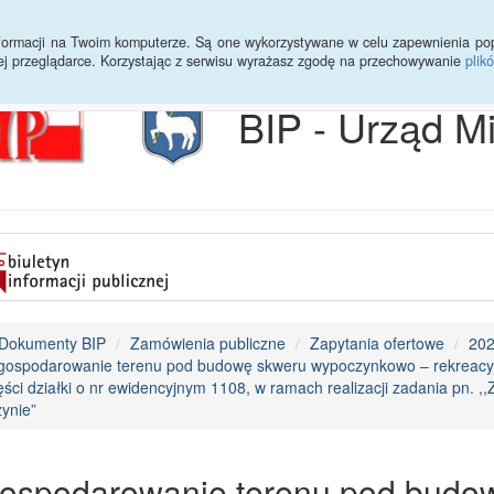
Archiwum
Statystyki
Sprawy do załatwienia
Transmisja Ses
informacji na Twoim komputerze. Są one wykorzystywane w celu zapewnienia po
ej przeglądarce. Korzystając z serwisu wyrażasz zgodę na przechowywanie
plik
BIP - Urząd M
Dokumenty BIP
Zamówienia publiczne
Zapytania ofertowe
20
gospodarowanie terenu pod budowę skweru wypoczynkowo – rekreacyj
ęści działki o nr ewidencyjnym 1108, w ramach realizacji zadania pn. 
zynie”
ospodarowanie terenu pod budo