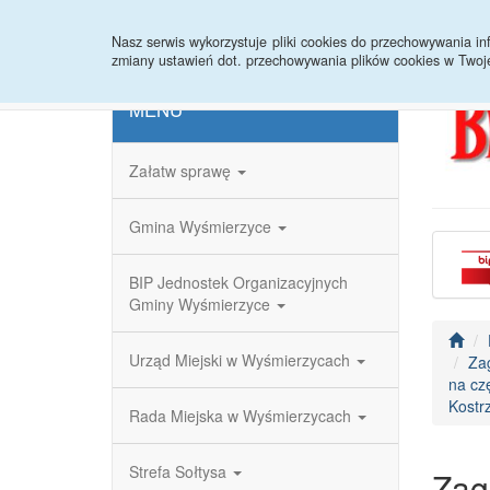
Strona główna
Redakcja
Rejestr zmian
Nasz serwis wykorzystuje pliki cookies do przechowywania 
zmiany ustawień dot. przechowywania plików cookies w Twoj
MENU
Załatw sprawę
Gmina Wyśmierzyce
BIP Jednostek Organizacyjnych
Gminy Wyśmierzyce
Urząd Miejski w Wyśmierzycach
Za
na cz
Kostr
Rada Miejska w Wyśmierzycach
Strefa Sołtysa
Zag