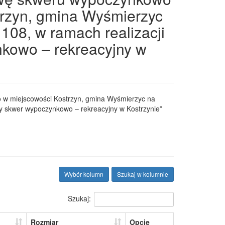
trzyn, gmina Wyśmierzyc
1108, w ramach realizacji
nkowo – rekreacyjny w
w miejscowości Kostrzyn, gmina Wyśmierzyc na
ony skwer wypoczynkowo – rekreacyjny w Kostrzynie”
Wybór kolumn
Szukaj w kolumnie
Szukaj:
Rozmiar
Opcje