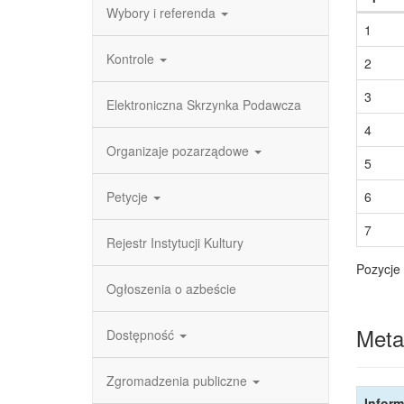
Wybory i referenda
1
Kontrole
2
3
Elektroniczna Skrzynka Podawcza
4
Organizaje pozarządowe
5
Petycje
6
7
Rejestr Instytucji Kultury
Pozycje 
Ogłoszenia o azbeście
Meta
Dostępność
Zgromadzenia publiczne
Inform