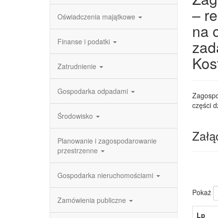
– r
Oświadczenia majątkowe
na 
Finanse i podatki
zad
Kos
Zatrudnienie
Gospodarka odpadami
Zagospo
części d
Środowisko
Załąc
Planowanie i zagospodarowanie
przestrzenne
Gospodarka nieruchomościami
Pokaż
Zamówienia publiczne
Lp