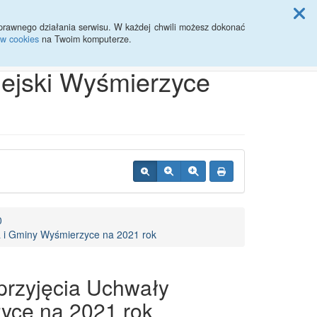
ji Rady Miasta
prawnego działania serwisu. W każdej chwili możesz dokonać
ów cookies
na Twoim komputerze.
Przycisk wyszukaj duży
Szukaj
iejski Wyśmierzyce
0
a i Gminy Wyśmierzyce na 2021 rok
przyjęcia Uchwały
yce na 2021 rok