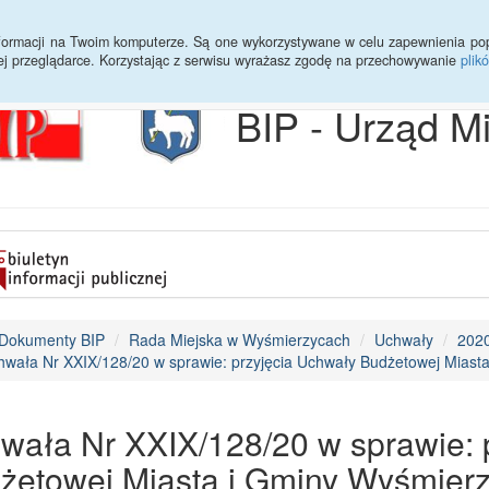
Archiwum
Statystyki
Sprawy do załatwienia
Transmisja Ses
informacji na Twoim komputerze. Są one wykorzystywane w celu zapewnienia po
ej przeglądarce. Korzystając z serwisu wyrażasz zgodę na przechowywanie
plik
BIP - Urząd M
Dokumenty BIP
Rada Miejska w Wyśmierzycach
Uchwały
202
wała Nr XXIX/128/20 w sprawie: przyjęcia Uchwały Budżetowej Miast
wała Nr XXIX/128/20 w sprawie: 
żetowej Miasta i Gminy Wyśmierz