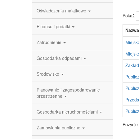
Oświadczenia majątkowe
Pokaż
Finanse i podatki
Nazwa
Zatrudnienie
Miejsk
Miejsk
Gospodarka odpadami
Zakład
Środowisko
Public
Public
Planowanie i zagospodarowanie
przestrzenne
Przeds
Public
Gospodarka nieruchomościami
Pozycje 
Zamówienia publiczne