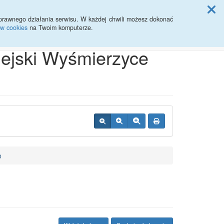
ji Rady Miasta
prawnego działania serwisu. W każdej chwili możesz dokonać
ów cookies
na Twoim komputerze.
Przycisk wyszukaj duży
Szukaj
iejski Wyśmierzyce
e