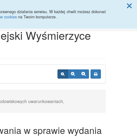
ji Rady Miasta
prawnego działania serwisu. W każdej chwili możesz dokonać
ów cookies
na Twoim komputerze.
Przycisk wyszukaj duży
Szukaj
iejski Wyśmierzyce
środowiskowych uwarunkowaniach,
wania w sprawie wydania