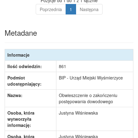
Pozycje od 1 do 1 z 1 łącznie
Poprzednia
1
Następna
Metadane
Informacje
Ilość odwiedzin:
861
Podmiot
BIP - Urząd Miejski Wyśmierzyce
udostępniający:
Nazwa:
Obwieszczenie o zakończeniu
postępowania dowodowego
Osoba, która
Justyna Wiśniewska
wytworzyła
informację:
Osoba, która
Justyna Wiśniewska